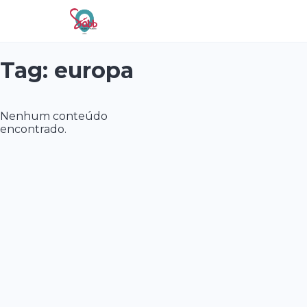
Tag:
europa
Nossos
Serviços
Nenhum conteúdo
Viagens
encontrado.
Fique
Sabbendo
Contato