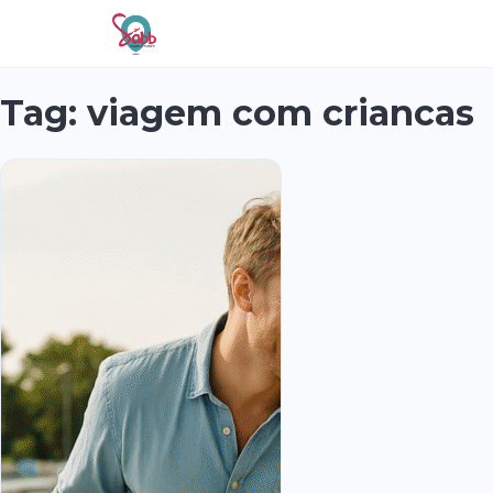
Tag:
viagem com criancas
Nossos
Serviços
Viagens
Fique
Sabbendo
Contato