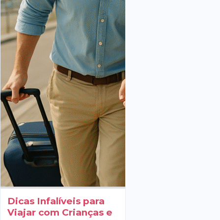
Dicas Infalíveis para
Viajar com Crianças e