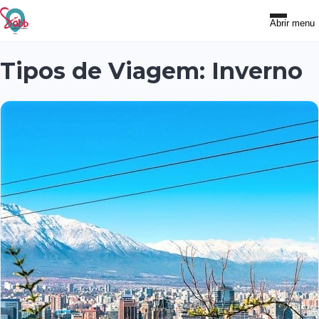
Abrir menu
Tipos de Viagem:
Inverno
Nossos
Serviços
Viagens
Fique
Sabbendo
Contato