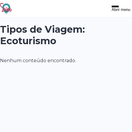
Abrir menu
Tipos de Viagem:
Nossos
Serviços
Ecoturismo
Viagens
Nenhum conteúdo encontrado.
Fique
Sabbendo
Contato